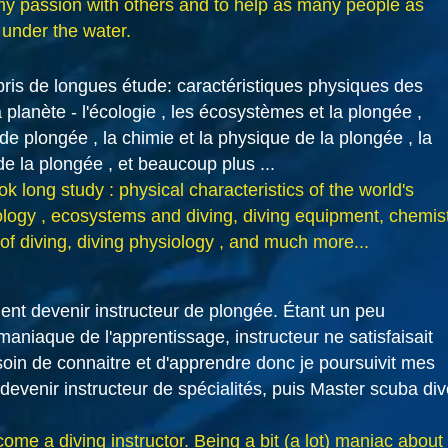
my passion with others and to help as many people as
 under the water.
pris de longues étude: caractéristiques physiques des
 planète - l'écologie , les écosystèmes et la plongée ,
e plongée , la chimie et la physique de la plongée , la
de la plongée , et beaucoup plus ...
k long study : physical characteristics of the world's
logy , ecosystems and diving, diving equipment, chemis
of diving, diving physiology , and much more...
ent devenir instructeur de plongée. Étant un peu
aniaque de l'apprentissage, instructeur ne satisfaisait
in de connaitre et d'apprendre donc je poursuivit mes
devenir instructeur de spécialités, puis Master scuba div
come a diving instructor. Being a bit (a lot) maniac about