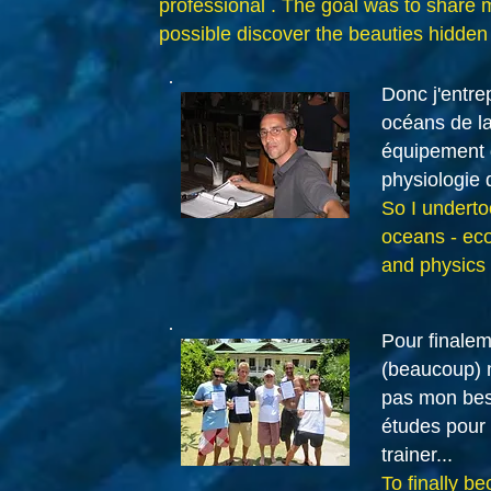
professional . The goal was to share 
possible discover the beauties hidden
Donc j'entre
océans de la
équipement d
physiologie 
So I undertoo
oceans - eco
and physics 
Pour finalem
(beaucoup) m
pas mon beso
études pour 
trainer...
To finally be