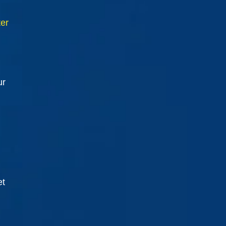
ter
ur
et