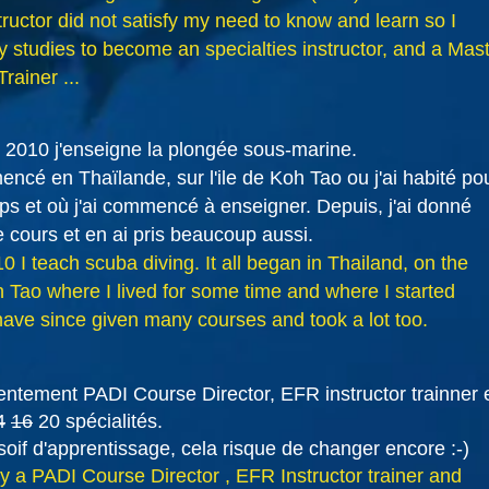
structor did not satisfy my need to know and learn so I
 studies to become an specialties instructor, and a Mas
Trainer ...
 2010 j'enseigne la plongée sous-marine.
ncé en Thaïlande, sur l'ile de Koh Tao ou j'ai habité po
s et où j'ai commencé à enseigner. Depuis, j'ai donné
cours et en ai pris beaucoup aussi.
0 I teach scuba diving. It all began in Thailand, on the
h Tao where I lived for some time and where I started
 have since given many courses and took a lot too.
entement PADI Course Director, EFR instructor trainner 
4
16
20 spécialités.
oif d'apprentissage, cela risque de changer encore :-)
ly a PADI Course Director , EFR Instructor trainer and