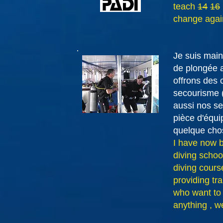
teach
14
16
change again
Je suis main
de plongée 
offrons des 
secourisme (
aussi nos se
pièce d'équ
quelque chos
I have now b
diving schoo
diving course
providing tr
who want to 
anything , w