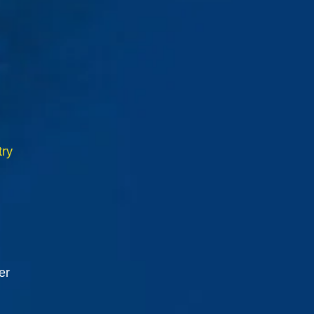
try
er