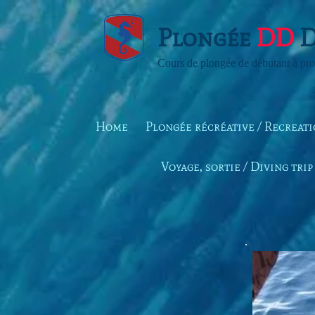
Plongée
DD
D
Cours de plongée de débutant à pro
Home
Plongée récréative / Recreat
Voyage, sortie / Diving trip