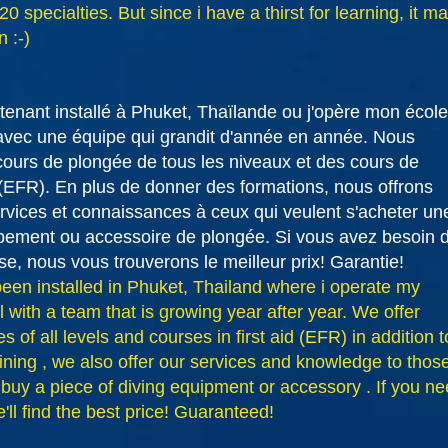
20 specialties. But since i have a thirst for learning, it m
 :-)
tenant installé à Phuket, Thaïlande ou j'opère mon école
avec une équipe qui grandit d'année en année. Nous
cours de plongée de tous les niveaux et des cours de
EFR). En plus de donner des formations, nous offrons
rvices et connaissances à ceux qui veulent s'acheter un
ipement ou accessoire de plongée. Si vous avez besoin 
e, nous vous trouverons le meilleur prix! Garantie!
een installed in Phuket, Thailand where i operate my
l with a team that is growing year after year. We offer
s of all levels and courses in first aid (EFR) in addition t
aining , we also offer our services and knowledge to thos
buy a piece of diving equipment or accessory . If you n
e'll find the best price! Guaranteed!