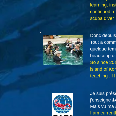
learning, in
continued my
scuba diver 
Donc depuis
Tout a comme
quelque temp
beaucoup de 
So since 201
island of Ko
teaching . I
Je suis prés
j'enseigne
1
Mais vu ma s
I am current