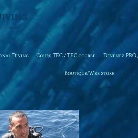
iving
fessionnel
ional Diving
Cours TEC / TEC course
Devenez PRO 
Boutique/Web store