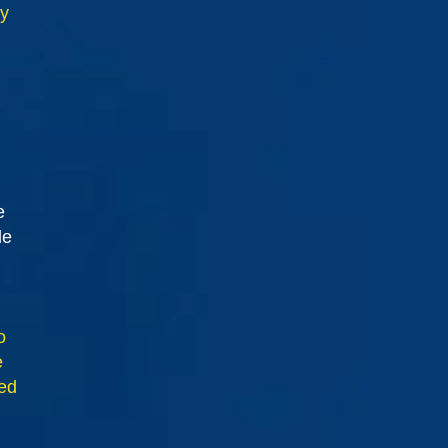
ay
e
de
o
e
eed