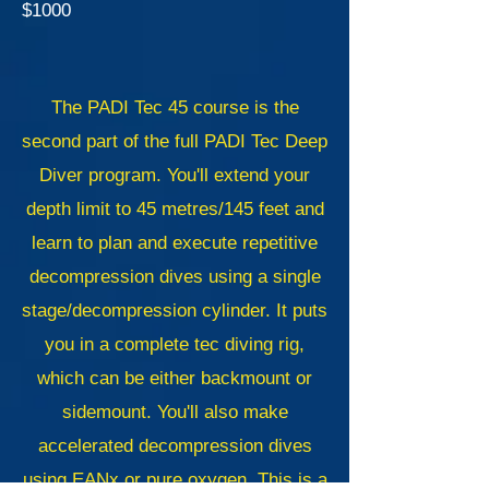
$1000
The PADI Tec 45 course is the
second part of the full PADI Tec Deep
Diver program. You'll extend your
depth limit to 45 metres/145 feet and
learn to plan and execute repetitive
decompression dives using a single
stage/decompression cylinder. It puts
you in a complete tec diving rig,
which can be either backmount or
sidemount. You'll also make
accelerated decompression dives
using EANx or pure oxygen. This is a