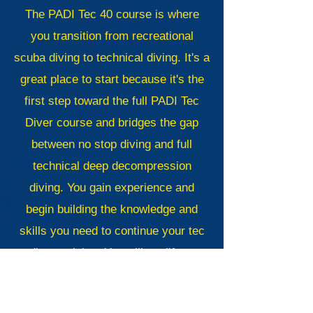
The PADI Tec 40 course is where
you transition from recreational
scuba diving to technical diving. It's a
great place to start because it's the
first step toward the full PADI Tec
Diver course and bridges the gap
between no stop diving and full
technical deep decompression
diving. You gain experience and
begin building the knowledge and
skills you need to continue your tec
diver training. You will qualify to
make limited to 10 minutes
decompression dives, using up to